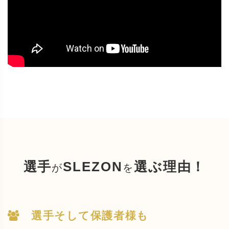
選手
SLEZON
選ぶ理由！
が
を
選手そして保護者様も