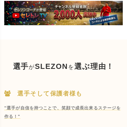
選手
SLEZON
選ぶ理由！
が
を
選手そして保護者様も
"選手が自信を持つことで、笑顔で成長出来るステージを
作る！"